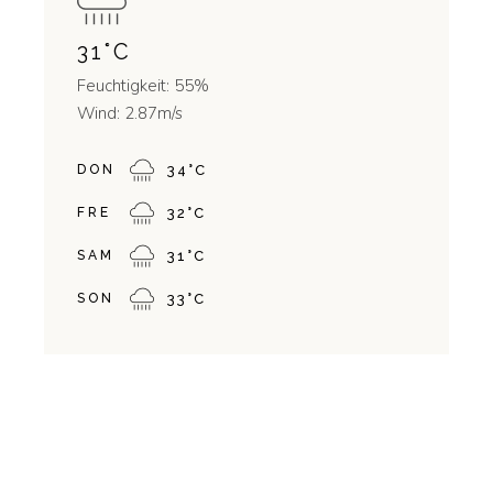
31
°
C
Feuchtigkeit: 55%
Wind: 2.87m/s
DON
34
°
C
FRE
32
°
C
SAM
31
°
C
SON
33
°
C