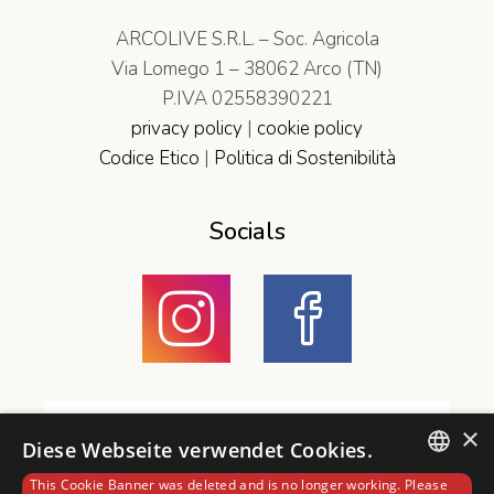
ARCOLIVE S.R.L. – Soc. Agricola
Via Lomego 1 – 38062 Arco (TN)
P.IVA 02558390221
privacy policy
|
cookie policy
Codice Etico
|
Politica di Sostenibilità
Socials
×
Diese Webseite verwendet Cookies.
This Cookie Banner was deleted and is no longer working. Please