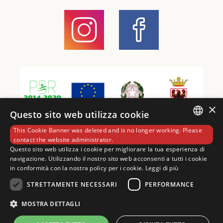
×
Questo sito web utilizza cookie
This Cookie Banner was deleted and is no longer working. Please
Contatti
ITALIAN
contact the website administrator.
Questo sito web utilizza i cookie per migliorare la tua esperienza di
+39 349 1614749
navigazione. Utilizzando il nostro sito web acconsenti a tutti i cookie
ENGLISH
in conformità con la nostra policy per i cookie.
Leggi di più
info@arcolive.it
GERMAN
STRETTAMENTE NECESSARI
PERFORMANCE
MOSTRA SULLA MAPPA
MOSTRA DETTAGLI